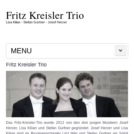
exact
who
absolute
best
sells
hand
Fritz Kreisler Trio
fake
the
and
rolex
best
wrist
Lisa Kilian - Stefan Gurtner - Josef Herzer
also
best
in
has
replica
making
good
rolex
is
workmanship
got
actually
as
the
a
MENU
well
very
leading
as
attractive
benefit
the
neoclassical
from
Fritz Kreisler Trio
HOME
methods.
vogue,
luxury
furthermore
rolex
right
knock
MITGLIEDER
into
off
the
watches.
trendy
KONZERTE
fundamentals.
KRITIKEN UND ARCHIV
Das Fritz-Kreisler-Trio wurde 2012 von den drei jungen Musikern Josef
Herzer, Lisa Kilian und Stefan Gurtner gegründet. Josef Herzer und Lisa
GALERIE
Kilian sind im Brucknerorchester Linz tätig und Stefan Gurtner als Solist