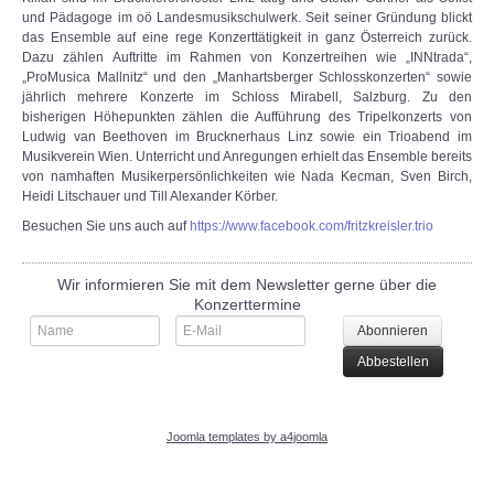
und Pädagoge im oö Landesmusikschulwerk. Seit seiner Gründung blickt
das Ensemble auf eine rege Konzerttätigkeit in ganz Österreich zurück.
KONTAKT
Dazu zählen Auftritte im Rahmen von Konzertreihen wie „INNtrada“,
„ProMusica Mallnitz“ und den „Manhartsberger Schlosskonzerten“ sowie
jährlich mehrere Konzerte im Schloss Mirabell, Salzburg. Zu den
bisherigen Höhepunkten zählen die Aufführung des Tripelkonzerts von
Ludwig van Beethoven im Brucknerhaus Linz sowie ein Trioabend im
Musikverein Wien. Unterricht und Anregungen erhielt das Ensemble bereits
von namhaften Musikerpersönlichkeiten wie Nada Kecman, Sven Birch,
Heidi Litschauer und Till Alexander Körber.
Besuchen Sie uns auch auf
https://www.facebook.com/fritzkreisler.trio
Wir informieren Sie mit dem Newsletter gerne über die
Konzerttermine
Joomla templates by a4joomla